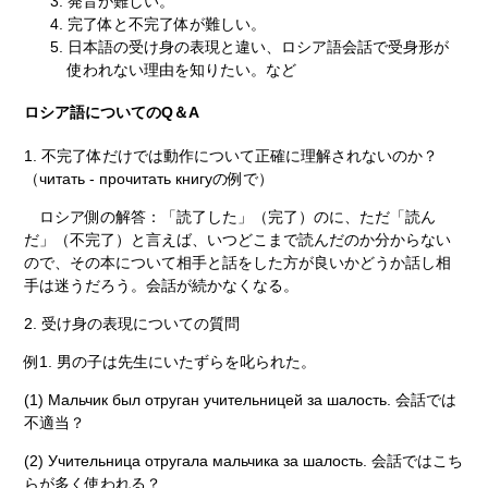
発音が難しい。
完了体と不完了体が難しい。
日本語の受け身の表現と違い、ロシア語会話で受身形が
使われない理由を知りたい。など
ロシア語についてのQ＆A
1. 不完了体だけでは動作について正確に理解されないのか？
（
читать - прочитать книгу
の例で）
ロシア側の解答：「読了した」（完了）のに、ただ「読ん
だ」（不完了）と言えば、いつどこまで読んだのか分からない
ので、その本について相手と話をした方が良いかどうか話し相
手は迷うだろう。会話が続かなくなる。
2. 受け身の表現についての質問
例1. 男の子は先生にいたずらを叱られた。
(1) Мальчик был отруган учительницей за шалость.
会話では
不適当？
(2) Учительница отругала мальчика за шалость.
会話ではこち
らが多く使われる？