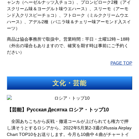
ャンカ（ヘーゼルナッツ入チョコ）、プロンビローク2種（アイ
スクリーム味＆ヨーグルト味ウエハース）、スリーモ（アーモ
ンド入クリスピーチョコ）、フトローク（ミルククリームウエ
ハース）、アデル2種（バニラ味＆チェリー味アーモンド入スイ
ーツ）
商品は協会事務所で取扱中。営業時間：平日・土曜12時～18時
（外出の場合もありますので、確実を期す時は事前にご予約く
ださい）
PAGE TOP
文化・芸能
【芸能】
Русская Десятка
ロシア・トップ10
全国あちこちから反戦・撤退コールが上げられても権力で押
し潰そうとするロシアから、2022年5月第2-3週のRussia Airplay
Chart TOP10をお送りします。今月も10曲中４曲がチャートイ