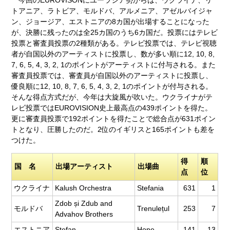
トアニア、ラトビア、モルドバ、アルメニア、アゼルバイジャ
ン、ジョージア、エストニアの8カ国が出場することになった
が、決勝に残ったのは全25カ国のうち6カ国だ。投票にはテレビ
投票と審査員投票の2種類がある。テレビ投票では、テレビ視聴
者が自国以外のアーティストに投票し、数が多い順に12, 10, 8,
7, 6, 5, 4, 3, 2, 1のポイントがアーティストに付与される。また
審査員投票では、審査員が自国以外のアーティストに投票し、
優良順に12, 10, 8, 7, 6, 5, 4, 3, 2, 1のポイントが付与される。
そんな得点方式だが、今年は大旋風が吹いた。ウクライナがテ
レビ投票ではEUROVISION史上最高点の439ポイントを得た。
更に審査員投票で192ポイントを得たことで総合点が631ポイン
トとなり、圧勝したのだ。2位のイギリスと165ポイントも差を
つけた。
得
順
国 名
出場アーティスト
出場曲
点
位
ウクライナ
Kalush Orchestra
Stefania
631
1
Zdob și Zdub and
モルドバ
Trenulețul
253
7
Advahov Brothers
エストニア
Stefan
Hope
141
13