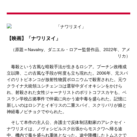
【映画】「ナワリヌイ」
（原題＝Navalny、ダニエル・ロアー監督作品、2022年、アメ
リカ）
毒殺という古風な暗殺手法が生きるロシア。プーチン政権成
立以降、この古風な手段が何度も立ち現れた。2006年、元スパ
イのリトビネンコが放射性物質ポロニウムで殺害された。元ウ
クライナ大統領ユシチェンコは選挙中ダイオキシンをかけら
れ、射殺された女性ジャーナリストのポリトコフスカヤも、ベ
スラン学校占拠事件で仲裁に向かう途中毒を盛られた。記憶に
新しいのはロシアとイギリスの二重スパイ、スクリパリが娘と
神経毒ノビチョクでやられた。
そして本作の主人公、弁護士で反体制活動家のアレクセイ・
ナワリヌイは、ノヴォシビルスク出張からモスクワへ帰る途
中、機内で毒を盛られ重体となった。途中降機したトムスクで