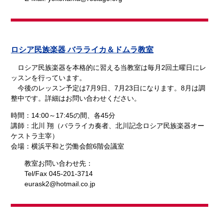
ロシア民族楽器 バラライカ＆ドムラ教室
ロシア民族楽器を本格的に習える当教室は毎月2回土曜日にレ
ッスンを行っています。
今後のレッスン予定は7月9日、7月23日になります。8月は調
整中です。詳細はお問い合わせください。
時間：14:00～17:45の間、各45分
講師：北川 翔（バラライカ奏者、北川記念ロシア民族楽器オー
ケストラ主宰）
会場：横浜平和と労働会館6階会議室
教室お問い合わせ先：
Tel/Fax 045-201-3714
eurask2@hotmail.co.jp