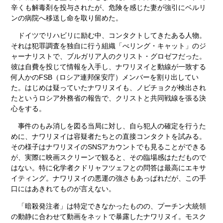
辛くも解毒剤を投与されたが、危険を感じた妻が強引にベルリ
ンの病院へ移送し命を取り留めた。
ドイツでリハビリに励む中、コンタクトしてきたある人物。
それは犯罪調査を独自に行う組織「べリング・キャット」のジ
ャーナリストで、ブルガリア人のクリスト・グロゼフだった。
彼は自費を投じて情報を入手し、ナワリヌイと動線が一致する
何人かのFSB（ロシア連邦保安庁）メンバーを割り出してい
た。はじめは疑っていたナワリヌイも、ノビチョクが検出され
たというロシア外務省の報告で、クリストと共同戦線を張る決
心をする。
事件のもみ消しを図る当局に対し、自ら犯人の確定を行うた
めに、ナワリヌイは容疑者たちとの直接コンタクトを試みる。
その様子はナワリヌイのSNSアカウントでも見ることができる
が、実際に映画スクリーンで観ると、その臨場感はただもので
はない。特に化学者クドリャフツェフとの問答は最高にエキサ
イティング。ナワリヌイの悪運の強さもあっぱれだが、この手
口にはあきれてものが言えない。
「暗殺発注者」は特定できなかったものの、プーチン大統領
の動静に合わせて動画をネットで暴露したナワリヌイ。モスク