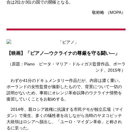
合は2位か3位の国での開催となる。
敬称略 （MOPA）
【映画】「ピアノ―ウクライナの尊厳を守る闘い―」
（原題：Piano ビータ・マリア・ドルィガス監督作品、ポーラ
ンド、2015年）
わずか41分のドキュメンタリー作品だが、内容は濃く重い。
ポーランドの女性監督が撮影したもので、背景について一切の
説明がないため、事前にオレンジ革命以降のウクライナ情勢を
復習していくことをお勧めする。
2014年、親ロシア政権に抗議する市民デモが独立広場（マイ
ダン）で発生、多くの犠牲者を出しながら当時のヤヌコビッチ
大統領はロシアへ脱出し、「ユーロ・マイダン革命」と称され
るに至った。