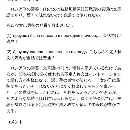
ロシア側の回答：(1)の文の被動形動詞短語尾形の表現は文章
語であり、硬くて味気ないので会話では使われない。
例2. 少女は最後の順番で救出された。
(1) Девушка была спасена в последнюю очередь.
会話では不
適当？
(2) Девушку спасли в последнюю очередь.
こちらの不定人称
文の表現が会話では普通？
ロシア側の回答：文章語の(1)は、情報を伝えているだけであ
るが、(2)の会話で多く使われる不定人称文はイントネーション
で話し方が多様になり、話し手の感情が伝わる。「女の子は最
後であったかもしれないがとにかく救出してもらえて良かっ
た」との意味を伝えたければ、それを伝えることができるが、
そのような気持ちは(1)では伝わらない。ロシア語会話では、主
語が省略される不定人称文や無人称文が多いので表現が豊かで
ある。
コメント