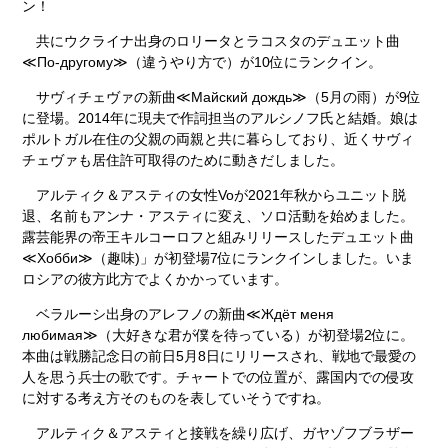
ン！
共にウクライナ出身のロリータとラコスタのデュエット曲
≪По-другому≫
（違うやり方で）が10位にランクイン。
サヴィチェヴァの新曲
≪Майский дождь≫
（5月の雨）が9位
に登場。2014年に現夫で作詞担当のアルシノフ氏と結婚。娘は
ポルトガル在住の父親の両親と共に暮らしており、近くサヴィ
チェヴァも居住許可取得のために動きだしました。
アルティク＆アスティの女性Voが2021年秋からユニット脱
退、名前もアンナ・アスティに変え、ソロ活動を始めました。
露芸能界の帝王キルコーロフと組みリリースしたデュエット曲
≪Хобби≫
（趣味)」が初登場7位にランクインしました。いま
ロシアの彼方此方でよくかかっています。
ベラルーシ出身のアレフノの新曲
≪Ждёт меня
любимая≫
（大好きな君が僕を待っている）が初登場2位に。
本曲は戦勝記念日の前日5月8日にリリースされ、戦地で最愛の
人を思う兵士の歌です。チャートでの位置が、露国内での侵攻
に対する考え方そのものを表していそうですね。
アルティク＆アスティと接戦を繰り広げ、ガヤゾフブラザー