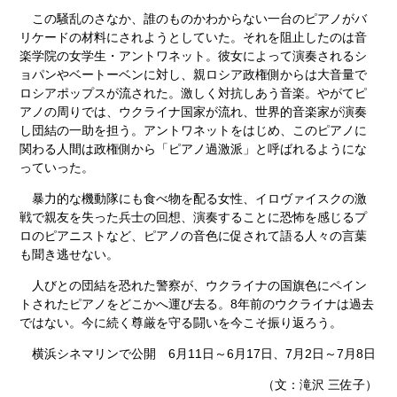
この騒乱のさなか、誰のものかわからない一台のピアノがバ
リケードの材料にされようとしていた。それを阻止したのは音
楽学院の女学生・アントワネット。彼女によって演奏されるシ
ョパンやベートーベンに対し、親ロシア政権側からは大音量で
ロシアポップスが流された。激しく対抗しあう音楽。やがてピ
アノの周りでは、ウクライナ国家が流れ、世界的音楽家が演奏
し団結の一助を担う。アントワネットをはじめ、このピアノに
関わる人間は政権側から「ピアノ過激派」と呼ばれるようにな
っていった。
暴力的な機動隊にも食べ物を配る女性、イロヴァイスクの激
戦で親友を失った兵士の回想、演奏することに恐怖を感じるプ
ロのピアニストなど、ピアノの音色に促されて語る人々の言葉
も聞き逃せない。
人びとの団結を恐れた警察が、ウクライナの国旗色にペイン
トされたピアノをどこかへ運び去る。8年前のウクライナは過去
ではない。今に続く尊厳を守る闘いを今こそ振り返ろう。
横浜シネマリンで公開 6月11日～6月17日、7月2日～7月8日
（文：滝沢 三佐子）