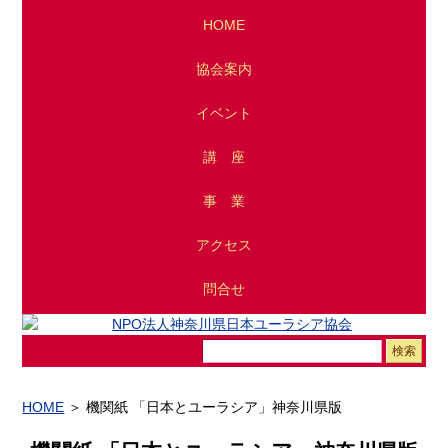
HOME
協会案内
イベント
講 座
事 業
アクセス
問
合
せ
HOME
＞ 機関紙 「日本とユーラシア」神奈川県版