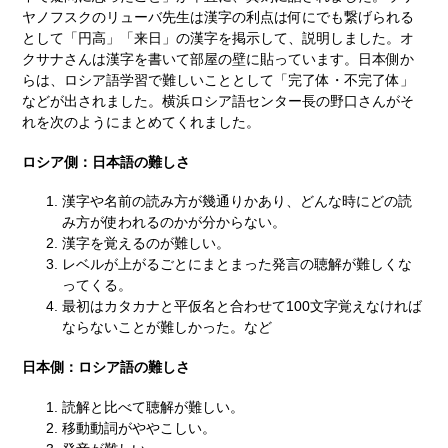
ヤノフスクのリューバ先生は漢字の利点は何にでも繋げられる
として「円高」「来日」の漢字を掲示して、説明しました。オ
クサナさんは漢字を書いて部屋の壁に貼っています。日本側か
らは、ロシア語学習で難しいこととして「完了体・不完了体」
などが出されました。横浜ロシア語センター長の野口さんがそ
れを次のようにまとめてくれました。
ロシア側：日本語の難しさ
漢字や名前の読み方が幾通りかあり、どんな時にどの読
み方が使われるのかが分からない。
漢字を覚えるのが難しい。
レベルが上がるごとにまとまった発言の聴解が難しくな
ってくる。
最初はカタカナと平仮名と合わせて100文字覚えなければ
ならないことが難しかった。など
日本側：ロシア語の難しさ
読解と比べて聴解が難しい。
移動動詞がややこしい。