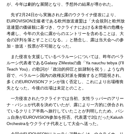
が、今年は劇的な展開となり、予想外の結果が導かれた。
先ず2月24日から実施された露のウクライナ侵攻により、
EUROVISION主催者である欧州放送連盟は「大会規則と欧州放
送連盟の価値観に基づき、ウクライナにおける未曾有の危機を
考慮し、今年の大会に露からのエントリーを含めることは、大
会の評判を落とすことになる。」と懸念し、露は当大会への参
加・放送・投票が不可能となった。
また侵攻を支援しているベラルーシについては、昨年のベラ
ルーシ代表者であるGalasy ZMestaの曲「Ya nauchu tebya (I'll
Teach You)」の歌詞が「政治的抑圧と奴隷制を祝う」ような内
容で、ベラルーシ国内の政権反対派を揶揄すると問題視され、
多くのEUROVISONファンが強く否定し、これにより出場権喪
失となった。今後の出場は未定とのこと。
一方侵攻されたウクライナでは当初、女性ラッパーのアリー
ナ・パシュが代表を決めていたが、露により一方的に併合され
ているクリミア半島へ旅行していたことが判明したため、パシ
ュ自身がEUROVISION参加を拒否。代表選で2位だったKalush
Orchestraをウクライナ代表として大会へ送った。
今回のEUROVISONにユーラシア勢からは、ウクライナ、リ