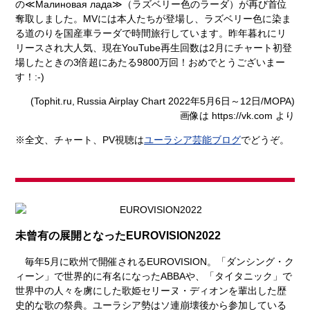
の
≪Малиновая лада≫
（ラズベリー色のラーダ）が再び首位
奪取しました。MVには本人たちが登場し、ラズベリー色に染ま
る道のりを国産車ラーダで時間旅行しています。昨年暮れにリ
リースされ大人気、現在YouTube再生回数は2月にチャート初登
場したときの3倍超にあたる9800万回！おめでとうございまー
す！:-)
(Tophit.ru, Russia Airplay Chart 2022年5月6日～12日/MOPA)
画像は https://vk.com より
※全文、チャート、PV視聴は
ユーラシア芸能ブログ
でどうぞ。
未曾有の展開となったEUROVISION2022
毎年5月に欧州で開催されるEUROVISION。「ダンシング・ク
ィーン」で世界的に有名になったABBAや、「タイタニック」で
世界中の人々を虜にした歌姫セリーヌ・ディオンを輩出した歴
史的な歌の祭典。ユーラシア勢はソ連崩壊後から参加している