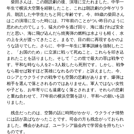
柴田さんは、この朗読劇の後、演壇に立たれました。中学一
年生で横浜大空襲を経験したこと。これは朗読劇の少年ゲリラ
兵、朗読した中学生たちと同じ年齢です。今、89歳の柴田さん
はこの演壇に立った時には、77年前のことがつい昨日のように
思われたのでしょう。猛火の中を逃げ回り、海に逃げれば安全
だと思い、海に飛び込んだら焼夷弾の燃料は水よりも軽く、水
の上を火が渡ってきたこと。まるで、目の前に再現するかのよ
うな語りでした。さらに、中学一年生に軍事訓練を強制したこ
と。「お国のため」に立派に戦って死ぬこと。これらを叩き込
まれたことを語りました。そして「この世で最大の罪は戦争で
す。平和な時なら人を2～3人殺したら死刑です。しかし、戦争
なら殺せば殺すほど英雄になれるのです」と訴えました。今、
ロシアとウクライナの戦争でも空襲の悲劇があります。爆弾は
相手を選んで落とされるのではありません。軍人ではない女性
や子ども、お年寄りにも遠慮なく落とされます。それらの悲劇
と重ね合わせて、77年前の横浜空襲を語り、平和への願いを語
りました。
残念だったのは、空襲の話に時間がかかり、ウクライナ情勢
には話が及ばなかったことです。司会の方も残念がっておられ
ました。機会があれば、ユーラシア協会内で学習会を持ちたい
ものです。