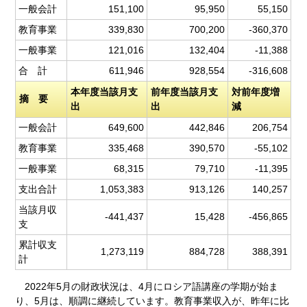
一般会計
151,100
95,950
55,150
教育事業
339,830
700,200
-360,370
一般事業
121,016
132,404
-11,388
合 計
611,946
928,554
-316,608
本年度当該月支
前年度当該月支
対前年度増
摘 要
出
出
減
一般会計
649,600
442,846
206,754
教育事業
335,468
390,570
-55,102
一般事業
68,315
79,710
-11,395
支出合計
1,053,383
913,126
140,257
当該月収
-441,437
15,428
-456,865
支
累計収支
1,273,119
884,728
388,391
計
2022年5月の財政状況は、4月にロシア語講座の学期が始ま
り、5月は、順調に継続しています。教育事業収入が、昨年に比