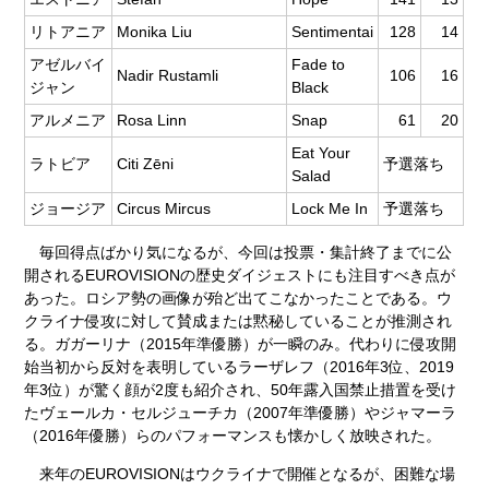
リトアニア
Monika Liu
Sentimentai
128
14
アゼルバイ
Fade to
Nadir Rustamli
106
16
ジャン
Black
アルメニア
Rosa Linn
Snap
61
20
Eat Your
ラトビア
Citi Zēni
予選落ち
Salad
ジョージア
Circus Mircus
Lock Me In
予選落ち
毎回得点ばかり気になるが、今回は投票・集計終了までに公
開されるEUROVISIONの歴史ダイジェストにも注目すべき点が
あった。ロシア勢の画像が殆ど出てこなかったことである。ウ
クライナ侵攻に対して賛成または黙秘していることが推測され
る。ガガーリナ（2015年準優勝）が一瞬のみ。代わりに侵攻開
始当初から反対を表明しているラーザレフ（2016年3位、2019
年3位）が驚く顔が2度も紹介され、50年露入国禁止措置を受け
たヴェールカ・セルジューチカ（2007年準優勝）やジャマーラ
（2016年優勝）らのパフォーマンスも懐かしく放映された。
来年のEUROVISIONはウクライナで開催となるが、困難な場