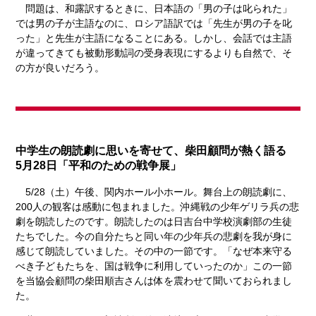
問題は、和露訳するときに、日本語の「男の子は叱られた」
では男の子が主語なのに、ロシア語訳では「先生が男の子を叱
った」と先生が主語になることにある。しかし、会話では主語
が違ってきても被動形動詞の受身表現にするよりも自然で、そ
の方が良いだろう。
中学生の朗読劇に思いを寄せて、柴田顧問が熱く語る
5月28日「平和のための戦争展」
5/28（土）午後、関内ホール小ホール。舞台上の朗読劇に、
200人の観客は感動に包まれました。沖縄戦の少年ゲリラ兵の悲
劇を朗読したのです。朗読したのは日吉台中学校演劇部の生徒
たちでした。今の自分たちと同い年の少年兵の悲劇を我が身に
感じて朗読していました。その中の一節です。「なぜ本来守る
べき子どもたちを、国は戦争に利用していったのか」この一節
を当協会顧問の柴田順吉さんは体を震わせて聞いておられまし
た。