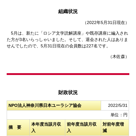
組織状況
（2022年5月31日現在）
5月は、新たに「ロシア文学読解講座」や既存講座に編入され
た方が3名いらっしゃいました。そして、退会された人はありま
せんでしたので、5月31日現在の会員数は227名です。
（木佐森）
財政状況
NPO法人神奈川県日本ユーラシア協会
2022/5/31
単位：円
本年度当該月収
前年度当該月収
対前年度増
摘 要
入
入
減