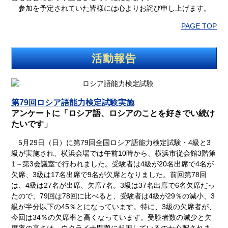
参加を予定されていた皆様には心よりお詫び申し上げます。
PAGE TOP
活動報告
第79回ロシア語能力検定試験実施
アンケートに「ロシア語、ロシアのことを好きでい続け
たいです」
5月29日（日）に第79回全国ロシア語能力検定試験・4級と3
級が実施され、横浜会場では午前10時から、横浜市従会館3階第
1～第3会議室で行われました。受験者は4級が20名出席で4名が
欠席、3級は17名出席で9名が欠席となりました。前回第78回
は、4級は27名が出席、欠席7名。3級は37名出席で6名欠席だっ
たので、79回は78回に比べると、受験者は4級が29％の減小、3
級が半分以下の45％とになっています。特に、3級の欠席者が、
今回は34％の欠席率と高くなっています。受験者数の減少と欠