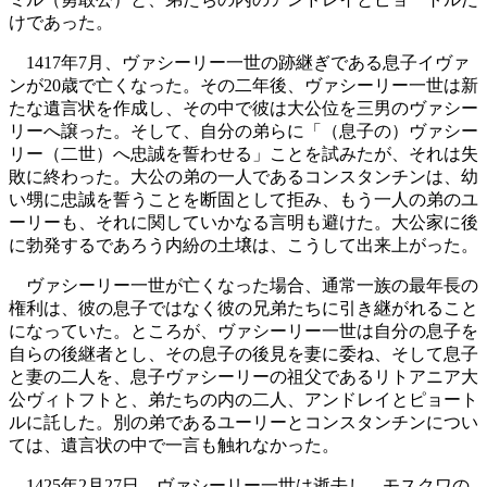
けであった。
1417年7月、ヴァシーリー一世の跡継ぎである息子イヴァ
ンが20歳で亡くなった。その二年後、ヴァシーリー一世は新
たな遺言状を作成し、その中で彼は大公位を三男のヴァシー
リーへ譲った。そして、自分の弟らに「（息子の）ヴァシー
リー（二世）へ忠誠を誓わせる」ことを試みたが、それは失
敗に終わった。大公の弟の一人であるコンスタンチンは、幼
い甥に忠誠を誓うことを断固として拒み、もう一人の弟のユ
ーリーも、それに関していかなる言明も避けた。大公家に後
に勃発するであろう内紛の土壌は、こうして出来上がった。
ヴァシーリー一世が亡くなった場合、通常一族の最年長の
権利は、彼の息子ではなく彼の兄弟たちに引き継がれること
になっていた。ところが、ヴァシーリー一世は自分の息子を
自らの後継者とし、その息子の後見を妻に委ね、そして息子
と妻の二人を、息子ヴァシーリーの祖父であるリトアニア大
公ヴィトフトと、弟たちの内の二人、アンドレイとピョート
ルに託した。別の弟であるユーリーとコンスタンチンについ
ては、遺言状の中で一言も触れなかった。
1425年2月27日、ヴァシーリー一世は逝去し、モスクワの