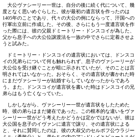
大公ヴァシーリー一世は、自分の後に続く代について、幾
度となく思いめぐらした。彼が最初の遺言状を作ったのは
1405年のことであり、代々の大公の例にならって、汗国への
行軍出立前に作成した。その後、さらにもう一度遺言状を作
った際には、彼の父親ドミートリー・ドンスコイが為した、
父から息子への大公位譲渡法を一族の中でさらに定着させよ
うと試みた。
ドミートリー・ドンスコイの遺言状においては、ドンスコ
イの兄弟らについて何も触れられず、息子のヴァシーリーが
大公位を受け継ぐことが暗に示されていたが、そのことは言
明されてはいなかった。おそらく、その遺言状が書かれた時
にまだヴァシーリーが結婚すらしていなかったからであろ
う。また、ドンスコイが遺言状を書いた時はドンスコイの兄
弟らはもう亡くなっていた。
しかしながら、ヴァシーリー一世が遺言状をしたためた
時、彼の弟らはまだ健在であった。この根本的な違いをヴァ
シーリー一世がどう考えたかどうかは定かではないが、彼は
大公国を息子のイヴァンに遺言で譲り、その遺言状による
と、それに賛同したのは、彼の大叔父のセルポフ公ウラジー
ミル（勇敢公）と、弟たちの内のアンドレイとピョートルだ