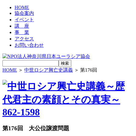
HOME
協会案内
イベント
講 座
事 業
アクセス
お
問
い
合
わ
せ
HOME
＞
中世ロシア興亡史講義
＞ 第176回
第176回 大公位譲渡問題