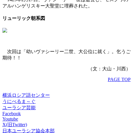
アルハンゲリスキー大聖堂に埋葬された。
リューリック朝系図
次回は「幼いヴァシーリー二世、大公位に就く」。乞うご
期待！！
（文：大山・川西）
PAGE TOP
横浜ロシア語センター
うにべるま～ぐ
ユーラシア芸能
Facebook
Youtube
X(旧Twitter)
日本ユーラシア協会本部